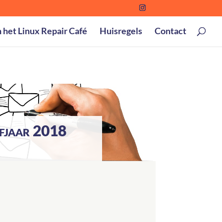
n het Linux Repair Café
Huisregels
Contact
lfjaar 2018