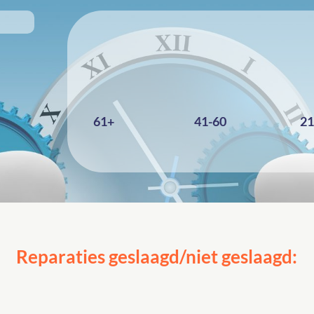
61+
41-60
21
Reparaties geslaagd/niet geslaagd: