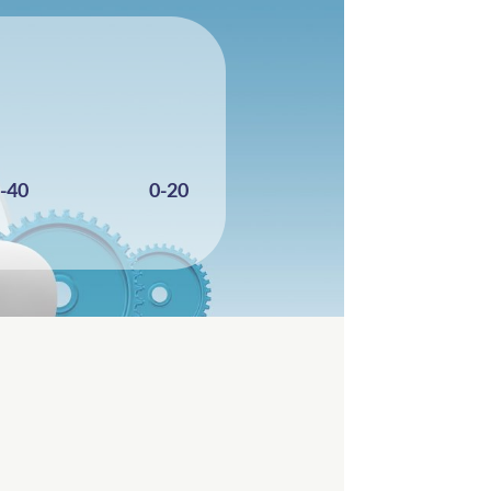
-40
0-20