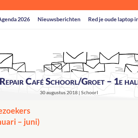
Agenda 2026
Nieuwsberichten
Red je oude laptop i
Repair Café Schoorl/Groet – 1e ha
30 augustus 2018
Schoorl
ezoekers
uari – juni)