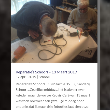
Reparatie’s Schoorl – 13 Maart 2019
17 april 2019
|
Schoorl
Reparatie's Schoorl - 13 Maart 2019...Bij Sanderij
Schoorl...Gezellige middag...Het is alweer even
geleden maar de vorige Repair Café van 13 maart
was toch ook weer een gezellige middag hoor,
ondanks dat ik maar drie fotootjes laat zien deze