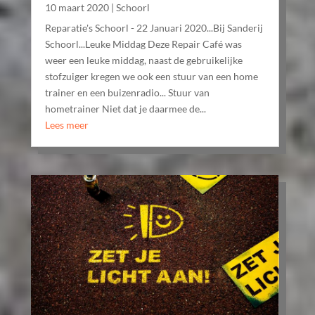
10 maart 2020
|
Schoorl
Reparatie's Schoorl - 22 Januari 2020...Bij Sanderij
Schoorl...Leuke Middag Deze Repair Café was
weer een leuke middag, naast de gebruikelijke
stofzuiger kregen we ook een stuur van een home
trainer en een buizenradio... Stuur van
hometrainer Niet dat je daarmee de...
Lees meer