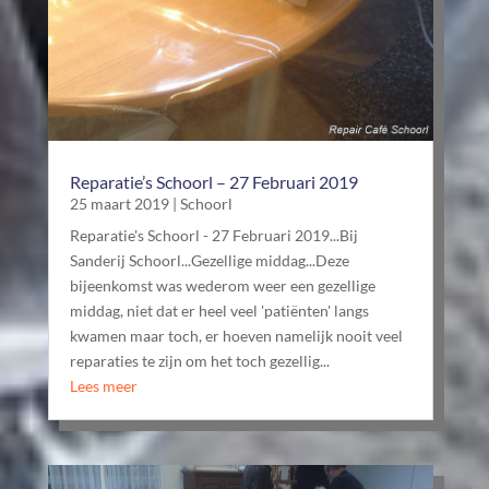
Reparatie’s Schoorl – 27 Februari 2019
25 maart 2019
|
Schoorl
Reparatie's Schoorl - 27 Februari 2019...Bij
Sanderij Schoorl...Gezellige middag...Deze
bijeenkomst was wederom weer een gezellige
middag, niet dat er heel veel 'patiënten' langs
kwamen maar toch, er hoeven namelijk nooit veel
reparaties te zijn om het toch gezellig...
Lees meer