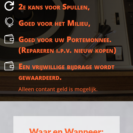

2e kans voor Spullen,

Goed voor het Milieu,

Goed voor uw Portemonnee.
(Repareren i.p.v. nieuw kopen)

Een vrijwillige bijdrage wordt
gewaardeerd.
Alleen contant geld is mogelijk.
Waar en Wanneer: