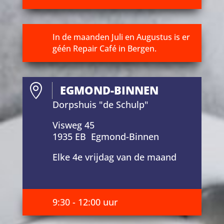
In de maanden Juli en Augustus is er
géén Repair Café in Bergen.

EGMOND-BINNEN
Dorpshuis "de Schulp"
Visweg 45
1935 EB Egmond-Binnen
Elke 4e vrijdag van de maand
9:30 - 12:00 uur