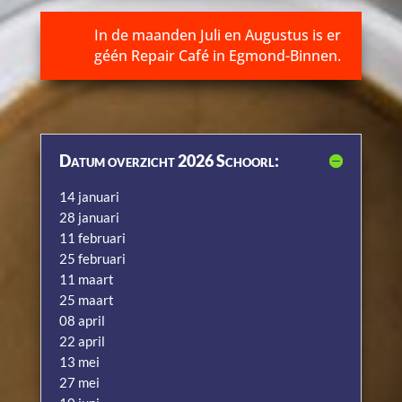
In de maanden Juli en Augustus is er
géén Repair Café in Egmond-Binnen.
Datum overzicht 2026 Schoorl:
14 januari
28 januari
11 februari
25 februari
11 maart
25 maart
08 april
22 april
13 mei
27 mei