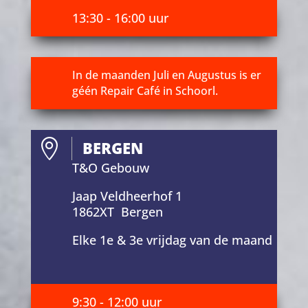
13:30 - 16:00 uur
In de maanden Juli en Augustus is er
géén Repair Café in Schoorl.

BERGEN
T&O Gebouw
Jaap Veldheerhof 1
1862XT Bergen
Elke 1e & 3e vrijdag van de maand
9:30 - 12:00 uur