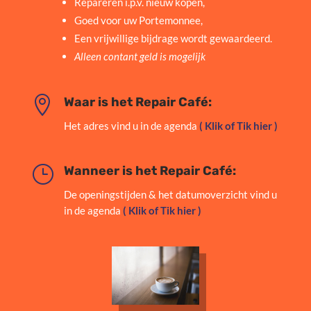
Repareren i.p.v. nieuw kopen,
Goed voor uw Portemonnee,
Een vrijwillige bijdrage wordt gewaardeerd.
Alleen contant geld is mogelijk

Waar is het Repair Café:
Het adres vind u in de agenda
( Klik of Tik hier )
}
Wanneer is het Repair Café:
De openingstijden & het datumoverzicht vind u
in de agenda
( Klik of Tik hier )