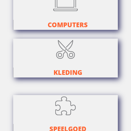
COMPUTERS
KLEDING
SPEELGOED