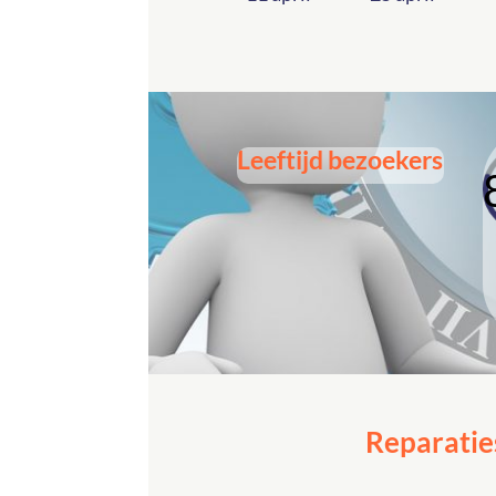
Leeftijd bezoekers
Reparaties