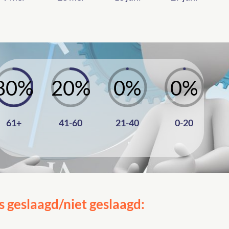
80
%
20
%
0
%
0
%
61+
41-60
21-40
0-20
 geslaagd/niet geslaagd: