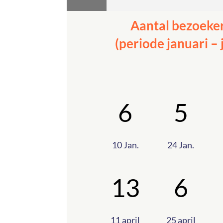
Aantal bezoeke
(periode januari – 
6
5
10 Jan.
24 Jan.
13
6
11 april
25 april