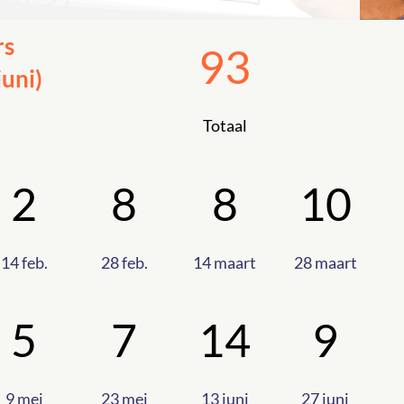
rs
93
juni)
Totaal
2
8
8
10
14 feb.
28 feb.
14 maart
28 maart
5
7
14
9
9 mei
23 mei
13 juni
27 juni