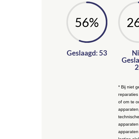
56
%
2
Geslaagd: 53
Ni
Gesla
2
* Bij niet 
reparaties
of om te 
apparaten,
technisch
apparaten
apparaten 
lastige ele