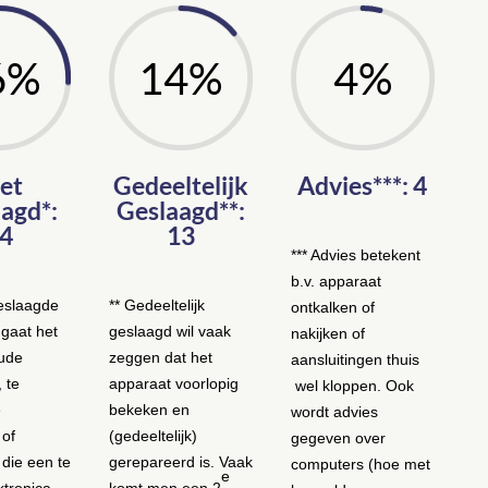
6
%
14
%
4
%
et
Gedeeltelijk
Advies***: 4
agd*:
Geslaagd**:
4
13
*** Advies betekent
b.v. apparaat
geslaagde
** Gedeeltelijk
ontkalken of
 gaat het
geslaagd wil vaak
nakijken of
oude
zeggen dat het
aansluitingen thuis
 te
apparaat voorlopig
wel kloppen. Ook
e
bekeken en
wordt advies
 of
(gedeeltelijk)
gegeven over
die een te
gerepareerd is. Vaak
computers (hoe met
e
ktronica
komt men een 2