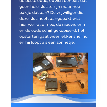
de beste optie, op zich behoeft dat
geen hele klus te zijn maar hoe
pak je dat aan? De vrijwilliger die
deze klus heeft aangepakt wist
hier wel raad mee, de nieuwe erin
en de oude schijf gekopieerd, het
opstarten gaat weer lekker snel nu
en hij loopt als een zonnetje.